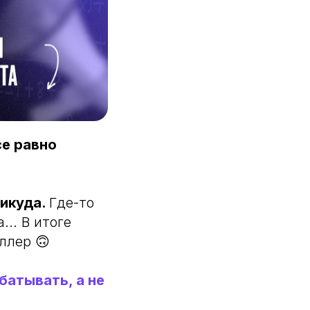
се равно
никуда.
Где-то
.. В итоге
ллер 🙃
батывать, а не