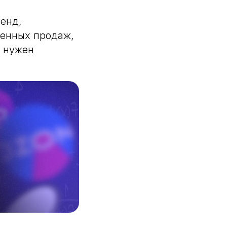
енд,
венных продаж,
 нужен