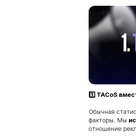
1️⃣ TACoS вмес
Обычная статис
факторы. Мы
и
отношение рекл