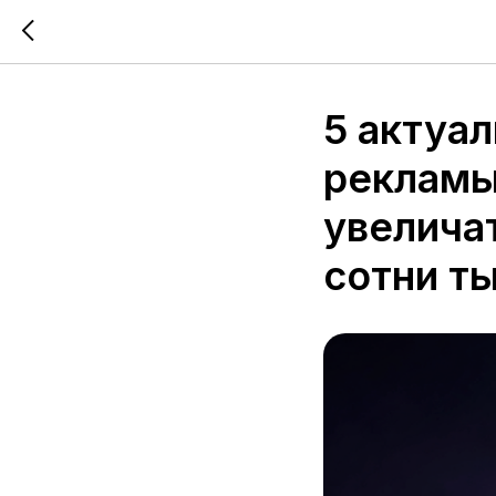
5 актуа
рекламы 
увелича
сотни т