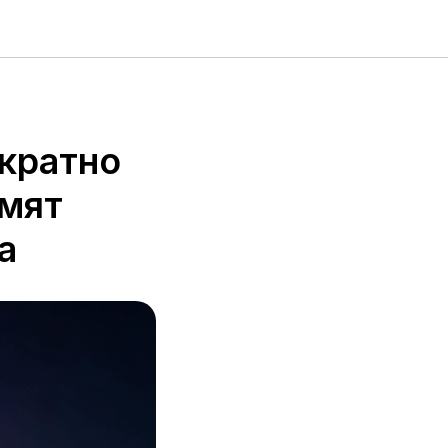
 кратно
омят
а