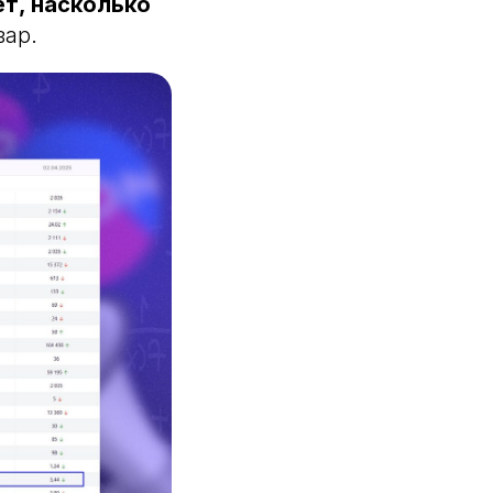
т, насколько
вар.