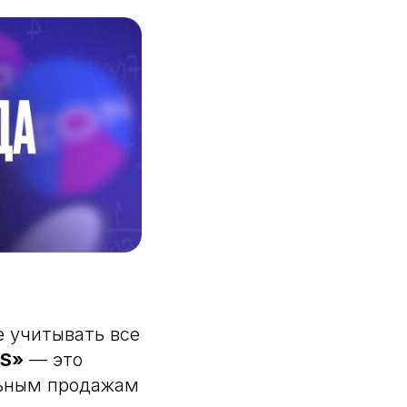
е учитывать все
oS»
— это
льным продажам