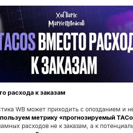
то расхода к заказам
тика WB может приходить с опозданием и н
спользуем метрику «прогнозируемый TAC
амных расходов не к заказам, а к потенциа