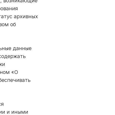
я, возникающие
зования
атус архивных
вом об
льные данные
 содержать
ки
оном «О
беспечивать
ся
ии и иными