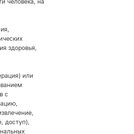
и человека, на
ия,
ических
ия здоровья,
ерация) или
ованием
в с
зацию,
извлечение,
, доступ),
ональных