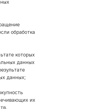
нных
кращение
если обработка
льтате которых
альных данных
результате
ых данных;
окупность
печивающих их
тв.