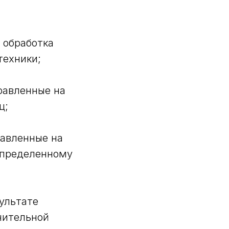
 обработка
техники;
равленные на
ц;
равленные на
определенному
ультате
нительной