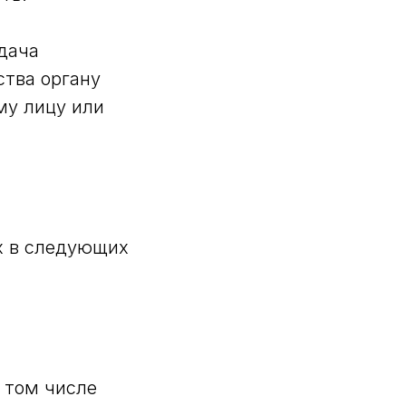
дача
ства органу
му лицу или
х в следующих
в том числе