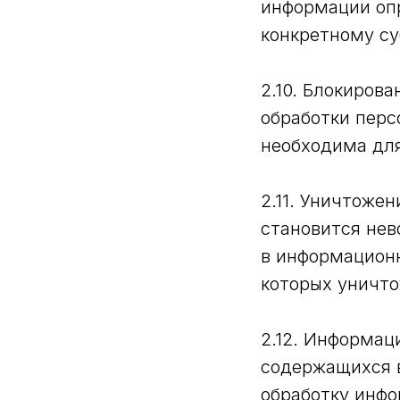
информации оп
конкретному су
2.10. Блокиров
обработки перс
необходима для
2.11. Уничтоже
становится не
в информационн
которых уничт
2.12. Информац
содержащихся 
обработку инфо