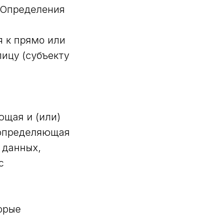
 Определения
я к прямо или
ицу (субъекту
ющая и (или)
 определяющая
 данных,
с
орые