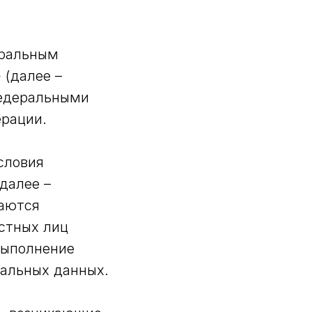
еральным
 (далее –
федеральными
рации.
словия
далее –
ваются
стных лиц
выполнение
нальных данных.